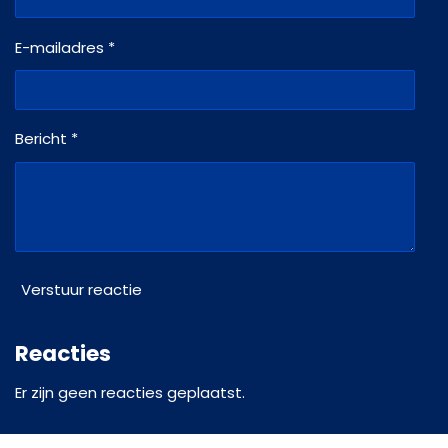
k
a
m
E-mailadres *
Bericht *
Verstuur reactie
Reacties
Er zijn geen reacties geplaatst.