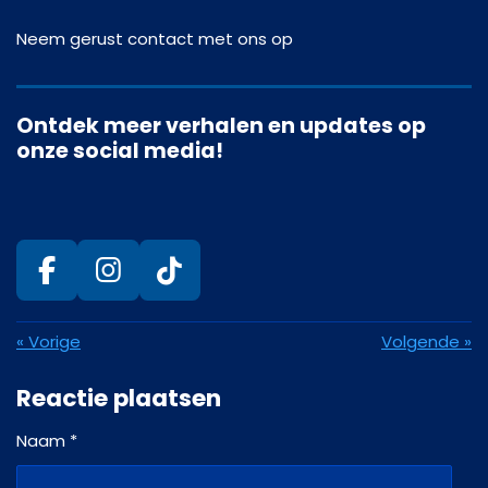
Neem gerust contact met ons op
Ontdek meer verhalen en updates op
onze social media!
F
I
T
a
n
i
c
s
k
«
Vorige
Volgende
»
e
t
T
Reactie plaatsen
b
a
o
o
g
k
Naam *
o
r